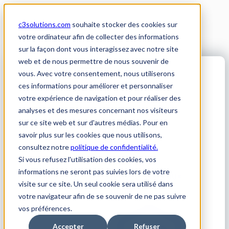
Skip
to
c3solutions.com
souhaite stocker des cookies sur
content
votre ordinateur afin de collecter des informations
sur la façon dont vous interagissez avec notre site
web et de nous permettre de nous souvenir de
vous. Avec votre consentement, nous utiliserons
Solutions
ces informations pour améliorer et personnaliser
votre expérience de navigation et pour réaliser des
analyses et des mesures concernant nos visiteurs
sur ce site web et sur d'autres médias. Pour en
Solutions
savoir plus sur les cookies que nous utilisons,
consultez notre
politique de confidentialité.
Si vous refusez l'utilisation des cookies, vos
Gestion de
informations ne seront pas suivies lors de votre
rendez-vous aux
visite sur ce site. Un seul cookie sera utilisé dans
quais
votre navigateur afin de se souvenir de ne pas suivre
vos préférences.
Accepter
Refuser